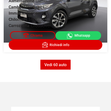
Diesel
Alimentazione
Manuale
Cambio
10/2018
Immatricolazione
160.000
Chilometri
km
CrossOver
Carrozzeria
Vedi 60 auto