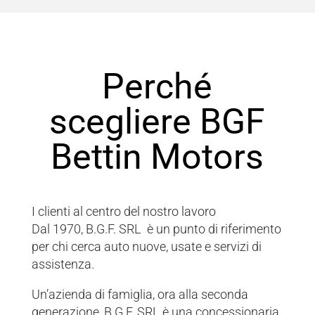
La richiesta non è stata inviata, la
Richiesta inviata con successo.
preghiamo di riprovare.
Perché
scegliere BGF
Bettin Motors
I clienti al centro del nostro lavoro
Dal 1970, B.G.F. SRL è un punto di riferimento
per chi cerca auto nuove, usate e servizi di
assistenza.
Un’azienda di famiglia, ora alla seconda
generazione, B.G.F. SRL è una concessionaria