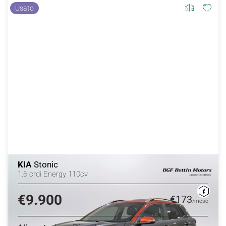
Usato
KIA
Stonic
1.6 crdi Energy 110cv
€9.900
€173
/mese