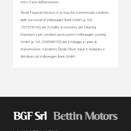
entro 4 anni dall’attivazione.
Škoda Financial Services è un marchio commerciale condiviso
dalle succursali di Volkswagen Bank GmbH (p. IVA
12513730155) per il credito al consumo, per il leasing
finanziario e per i prodotti assicurativi e Volkswagen Leasing
GmbH (p. IVA 12549080153) per il noleggio e i piani di
manutenzione. Il prodotto Škoda Clever Value è realizzato e
distribuito da Volkswagen Bank GmbH.