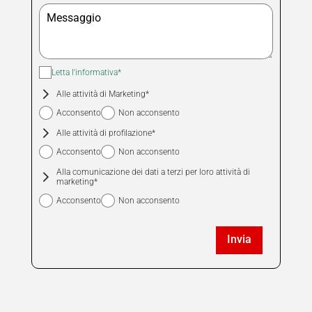
Seleziona la fascia oraria di preferenza
9.00 - 10.30
10.30 - 12.30
15.00 - 17.00
17.00 - 19.00
Letta l'informativa*
Nessuna
Alle attività di Marketing*
preferenza
Acconsento
Non acconsento
Alle attività di profilazione*
Acconsento
Non acconsento
Alla comunicazione dei dati a terzi per loro attività di
marketing*
Acconsento
Non acconsento
Invia