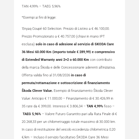
TAN 4,99% – TAEG 5,96%
*Esempi ai fini di legge:
‘Enyaq Coupé 60 Selection. Prezzo di Listino a € 46.100,00.
Prezzo Promozionato a € 40.757,00 (chiavi in mano IPT
esclusa)
solo in caso di adesione al servizio di SKODA Care
36 Mesi 60.000 Km (importo totale € 289,99) e comprensivo
di Extended Warranty anni 2+2 o 60.000 Km
con contributo
della marca Škoda e delle Concessionarie aderenti all’iniziativa.
Offerta valida fino al 31/08/2026
in caso di
permuta/rottamazione e sottoscrizione di finanziamento
Škoda Clever Value.
Esempio di finanziamento Škoda Clever
Value: Anticipo € 11.000,00 – Finanziamento di € 30.426,99 in
35 rate da € 399,00. Interessi € 3.806,34 –
TAN 4,99%
fisso –
TAEG 5,96%
– Valore Futuro Garantito pari alla Rata Finale di €
20.268,33 per un chilometraggio totale massimo di 30.000 km.
In caso di restituzione del veicolo eccedenza chilometrica 0,20
€/km – Incluso il servizio facoltativo ŠKODA Care 36 Mesi