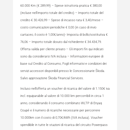
60.000 Km (€ 289,99) – Spese istruttoria pratica € 380,00
(incluse nell’importo totale del credito) – Importo totale del
credito € 30.426,99 – Spese di incasso rata € 3,40/mese –
costo comunicazioni periodiche € 0,00 (in caso di invio
cartaceo, il costo è 1,00€/anno)- Imposta di bollo/sostitutiva €
76,06 – Importo totale dovuto dal richiedente € 34.434,79.
Offerta valida per cliente privato – Gli importi fin qui indicati
sono da considerarsi IVA inclusa – Informazioni europee di
base sul Credito al Consumo, Fogli informativi e condizioni dei
servizi accessori disponibili presso le Concessionarie Škoda.
Salvo approvazione Škoda Financial Services.
Incluso nell’offerta un voucher di ricarica del valore di 1.150€ iva
incl. equiparabile al valore di 10.000 km percorribili in circa 1
anno, considerando il consumo combinato WLTP di Enyaq
Coupé e il numero di ricariche necessarie per percorrere
10.000km con il costo di 0,70€/kWh (IVA inclusa). Voucher
spendibile in tutte le stazioni di ricarica del circuito Powerpass