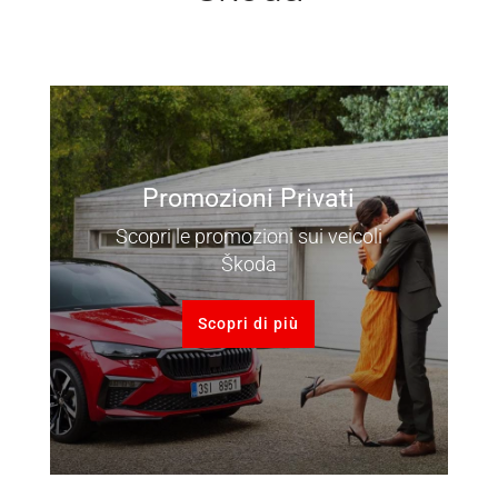
Promozioni Privati
Scopri le promozioni sui veicoli
Škoda
Scopri di più