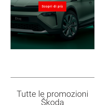
Scopri di più
Tutte le promozioni
Škoda