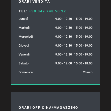
ORARI VENDITA
TEL:
+39 049 748 50 32
Lunedì
9.00 - 12.30 | 15.00 - 19.00
Martedì
9.00 - 12.30 | 15.00 - 19.00
Mercoledì
9.00 - 12.30 | 15.00 - 19.00
Giovedì
9.00 - 12.30 | 15.00 - 19.00
Venerdì
9.00 - 12.30 | 15.00 - 19.00
Sabato
9.00 - 12.00 | 15.00 - 18.00
Domenica
Chiuso
ORARI OFFICINA/MAGAZZINO