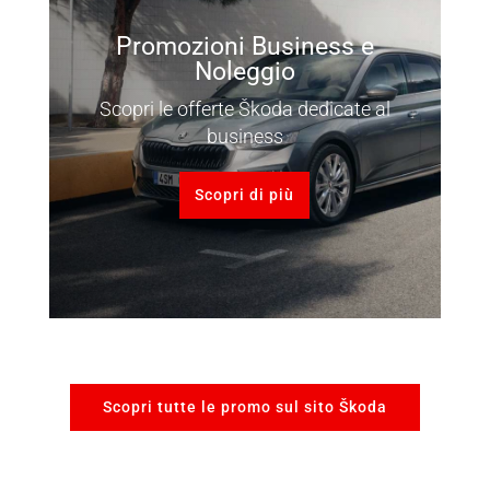
Promozioni Business e
Noleggio
Scopri le offerte Škoda dedicate al
business
Scopri di più
Scopri tutte le promo sul sito Škoda