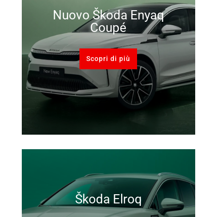
Nuovo Škoda Enyaq
Coupé
Scopri di più
Škoda Elroq