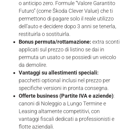
o anticipo zero. Formule “Valore Garantito
Futuro” (come Škoda Clever Value) che ti
permettono di pagare solo il reale utilizzo
dell’auto e decidere dopo 3 anni se tenerla,
restituirla o sostituirla.
Bonus permuta/rottamazione:
extra sconti
applicati sul prezzo di listino se dai in
permuta un usato o se possiedi un veicolo
da demolire.
Vantaggi su allestimenti speciali:
pacchetti optional inclusi nel prezzo per
specifiche versioni in pronta consegna.
Offerte business (Partite IVA e aziende)
:
canoni di Noleggio a Lungo Termine e
Leasing altamente competitivi, con
vantaggi fiscali dedicati a professionisti e
flotte aziendali.