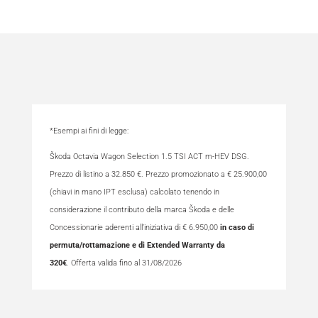
*Esempi ai fini di legge:
Škoda Octavia Wagon Selection 1.5 TSI ACT m-HEV DSG.
Prezzo di listino a 32.850 €. Prezzo promozionato a € 25.900,00
(chiavi in mano IPT esclusa) calcolato tenendo in
considerazione il contributo della marca Škoda e delle
Concessionarie aderenti all’iniziativa di € 6.950,00
in caso di
permuta/rottamazione e di Extended Warranty da
320€
. Offerta valida fino al 31/08/2026