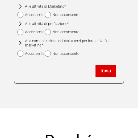
Nessuna
Alle attività di Marketing*
preferenza
Acconsento
Non acconsento
Alle attività di profilazione*
Acconsento
Non acconsento
Alla comunicazione dei dati a terzi per loro attività di
marketing*
Acconsento
Non acconsento
Invia
La richiesta non è stata inviata, la
Richiesta inviata con successo.
preghiamo di riprovare.