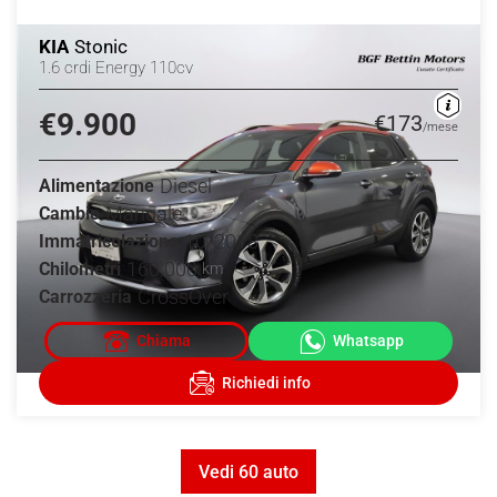
KIA
Stonic
1.6 crdi Energy 110cv
€9.900
€173
/mese
Diesel
Alimentazione
Manuale
Cambio
10/2018
Immatricolazione
160.000
Chilometri
km
CrossOver
Carrozzeria
Vedi 60 auto