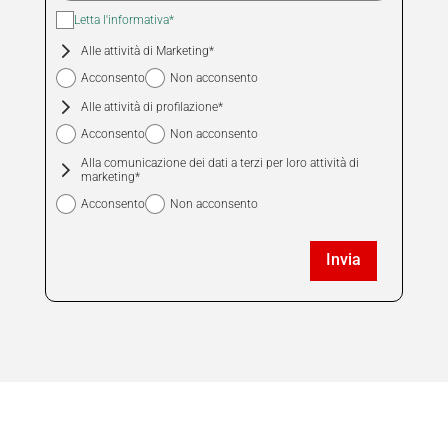
Letta l'informativa*
Nessuna
Alle attività di Marketing*
preferenza
Acconsento
Non acconsento
Alle attività di profilazione*
Acconsento
Non acconsento
Alla comunicazione dei dati a terzi per loro attività di
marketing*
Acconsento
Non acconsento
Invia
La richiesta non è stata inviata, la
Richiesta inviata con successo.
preghiamo di riprovare.