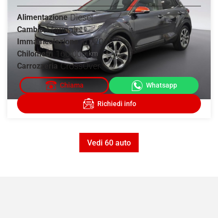
Diesel
Alimentazione
Manuale
Cambio
10/2018
Immatricolazione
160.000
Chilometri
km
CrossOver
Carrozzeria
Vedi 60 auto