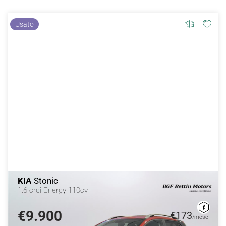
Usato
KIA
Stonic
1.6 crdi Energy 110cv
€9.900
€173
/mese