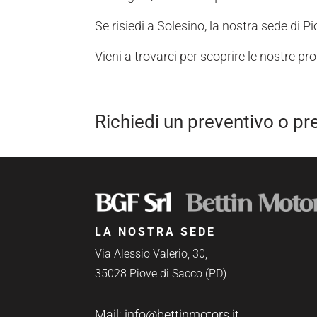
Se risiedi a Solesino, la nostra sede di P
Vieni a trovarci per scoprire le nostre p
Richiedi un preventivo o pr
LA NOSTRA SEDE
Via Alessio Valerio, 30,
35028 Piove di Sacco (PD)
Mail:
info@bettinmotors.it