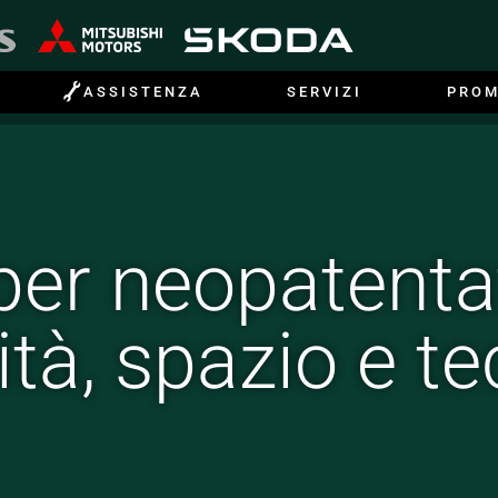

ASSISTENZA
SERVIZI
PROM
er neopatenta
ità, spazio e t