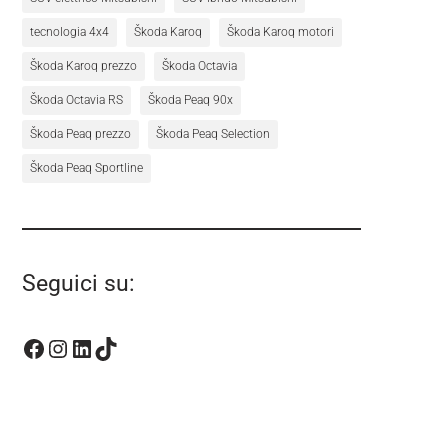
tecnologia 4x4
Škoda Karoq
Škoda Karoq motori
Škoda Karoq prezzo
Škoda Octavia
Škoda Octavia RS
Škoda Peaq 90x
Škoda Peaq prezzo
Škoda Peaq Selection
Škoda Peaq Sportline
Seguici su:
Facebook
Instagram
LinkedIn
TikTok