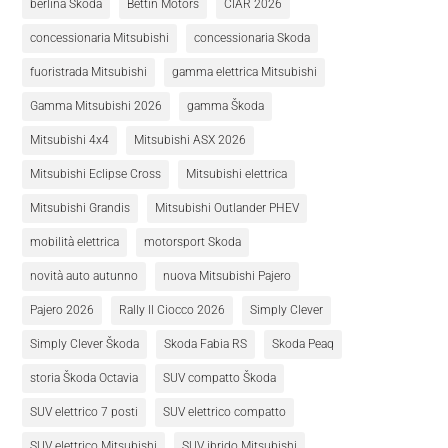
berlina Škoda
Bettin Motors
CIAR 2026
concessionaria Mitsubishi
concessionaria Skoda
fuoristrada Mitsubishi
gamma elettrica Mitsubishi
Gamma Mitsubishi 2026
gamma Škoda
Mitsubishi 4x4
Mitsubishi ASX 2026
Mitsubishi Eclipse Cross
Mitsubishi elettrica
Mitsubishi Grandis
Mitsubishi Outlander PHEV
mobilità elettrica
motorsport Skoda
novità auto autunno
nuova Mitsubishi Pajero
Pajero 2026
Rally Il Ciocco 2026
Simply Clever
Simply Clever Škoda
Skoda Fabia RS
Skoda Peaq
storia Škoda Octavia
SUV compatto Škoda
SUV elettrico 7 posti
SUV elettrico compatto
SUV elettrico Mitsubishi
SUV ibrido Mitsubishi