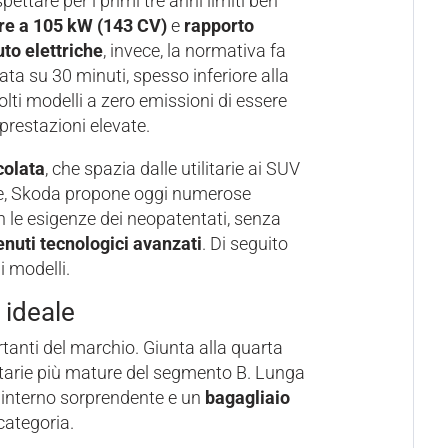
spettare per i primi tre anni limiti ben
e a 105 kW (143 CV)
e
rapporto
uto elettriche
, invece, la normativa fa
a su 30 minuti, spesso inferiore alla
ti modelli a zero emissioni di essere
prestazioni elevate.
colata
, che spazia dalle utilitarie ai SUV
one, Skoda propone oggi numerose
 le esigenze dei neopatentati, senza
enuti tecnologici avanzati
. Di seguito
 modelli.
 ideale
tanti del marchio. Giunta alla quarta
litarie più mature del segmento B. Lunga
o interno sorprendente e un
bagagliaio
 categoria.