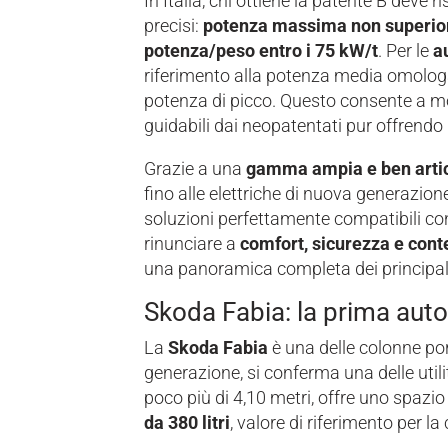
In Italia, chi ottiene la patente B deve ri
precisi:
potenza massima non superior
potenza/peso entro i 75 kW/t
. Per le
a
riferimento alla potenza media omologat
potenza di picco. Questo consente a mol
guidabili dai neopatentati pur offrendo 
Grazie a una
gamma ampia e ben arti
fino alle elettriche di nuova generazi
soluzioni perfettamente compatibili con
rinunciare a
comfort, sicurezza e cont
una panoramica completa dei principali
Skoda Fabia: la prima auto
La
Skoda Fabia
è una delle colonne por
generazione, si conferma una delle uti
poco più di 4,10 metri, offre uno spazi
da 380 litri
, valore di riferimento per la