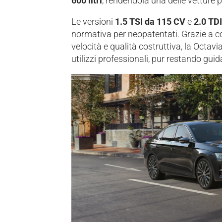
600 litri
, rendendola una delle vetture 
Le versioni
1.5 TSI da 115 CV
e
2.0 TD
normativa per neopatentati. Grazie a com
velocità e qualità costruttiva, la Octavi
utilizzi professionali, pur restando gui