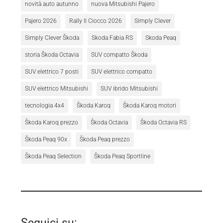
novità auto autunno
nuova Mitsubishi Pajero
Pajero 2026
Rally Il Ciocco 2026
Simply Clever
Simply Clever Škoda
Skoda Fabia RS
Skoda Peaq
storia Škoda Octavia
SUV compatto Škoda
SUV elettrico 7 posti
SUV elettrico compatto
SUV elettrico Mitsubishi
SUV ibrido Mitsubishi
tecnologia 4x4
Škoda Karoq
Škoda Karoq motori
Škoda Karoq prezzo
Škoda Octavia
Škoda Octavia RS
Škoda Peaq 90x
Škoda Peaq prezzo
Škoda Peaq Selection
Škoda Peaq Sportline
Seguici su: