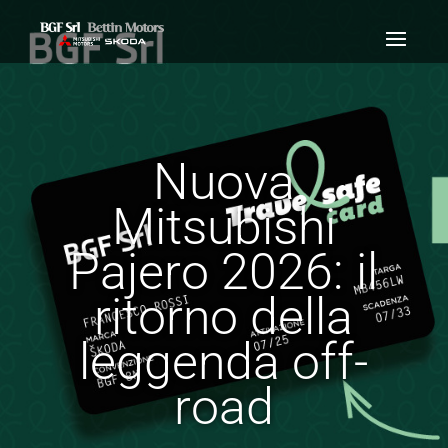
Nuova
Mitsubishi
Pajero 2026: il
ritorno della
leggenda off-
road