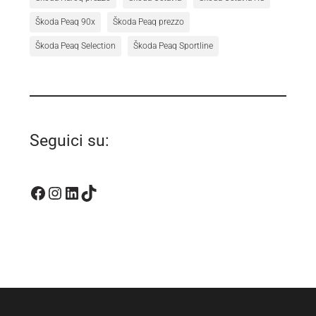
Škoda Peaq 90x
Škoda Peaq prezzo
Škoda Peaq Selection
Škoda Peaq Sportline
Seguici su:
Facebook
Instagram
LinkedIn
TikTok