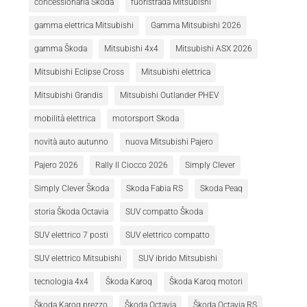
concessionaria Skoda
fuoristrada Mitsubishi
gamma elettrica Mitsubishi
Gamma Mitsubishi 2026
gamma Škoda
Mitsubishi 4x4
Mitsubishi ASX 2026
Mitsubishi Eclipse Cross
Mitsubishi elettrica
Mitsubishi Grandis
Mitsubishi Outlander PHEV
mobilità elettrica
motorsport Skoda
novità auto autunno
nuova Mitsubishi Pajero
Pajero 2026
Rally Il Ciocco 2026
Simply Clever
Simply Clever Škoda
Skoda Fabia RS
Skoda Peaq
storia Škoda Octavia
SUV compatto Škoda
SUV elettrico 7 posti
SUV elettrico compatto
SUV elettrico Mitsubishi
SUV ibrido Mitsubishi
tecnologia 4x4
Škoda Karoq
Škoda Karoq motori
Škoda Karoq prezzo
Škoda Octavia
Škoda Octavia RS