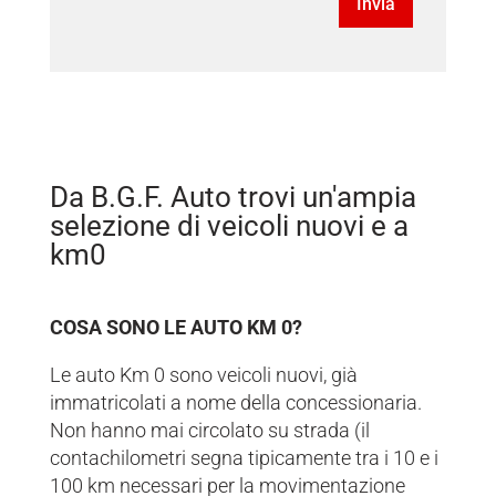
Invia
La richiesta non è stata inviata, la
Richiesta inviata con successo.
preghiamo di riprovare.
Da B.G.F. Auto trovi un'ampia
selezione di veicoli nuovi e a
km0
COSA SONO LE AUTO KM 0?
Le auto Km 0 sono veicoli nuovi, già
immatricolati a nome della concessionaria.
Non hanno mai circolato su strada (il
contachilometri segna tipicamente tra i 10 e i
100 km necessari per la movimentazione