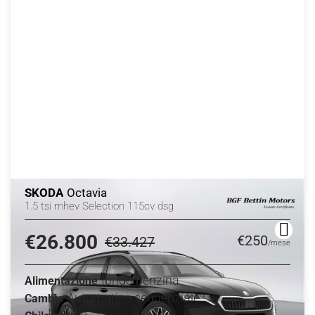
SKODA
Octavia
1.5 tsi mhev Selection 115cv dsg
€26.800
€250
€33.427
/mese
Ibrido benzina
Alimentazione
Automatico sequenziale
Cambio