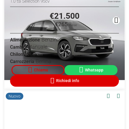
1.0 tsi Selection 95cv
€21.500
€265
/mese
Benzina
Alimentazione
Manuale
Cambio
0
Chilometri
km
Berlina
Carrozzeria
Nuovo