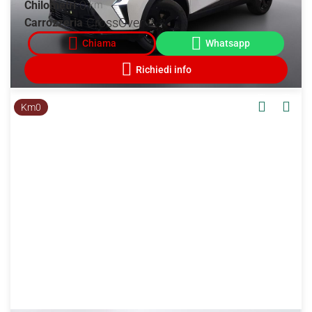
0
Chilometri
km
CrossOver
Carrozzeria
Km0