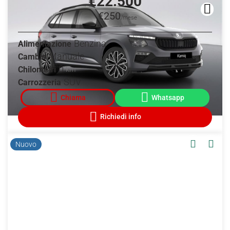
€22.500
€250
/mese
Benzina
Alimentazione
Manuale
Cambio
0
Chilometri
km
SUV
Carrozzeria
Nuovo