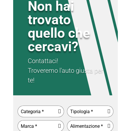
Non hai
trovato
quello che
cercavi?
Contattaci!
Troveremo l'auto giusta per
te!