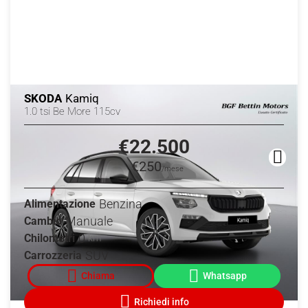
SKODA
Kamiq
1.0 tsi Be More 115cv
€22.500
€250
/mese
Benzina
Alimentazione
Manuale
Cambio
0
Chilometri
km
SUV
Carrozzeria