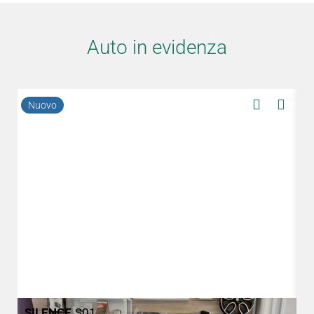
Auto in evidenza
Nuovo
N
SILENCE
S01
S