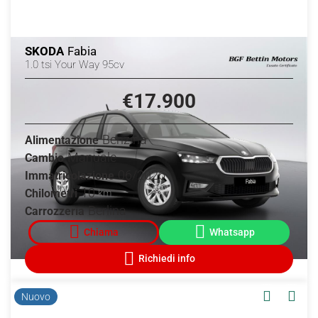
SKODA
Fabia
1.0 tsi Your Way 95cv
€17.900
Benzina
Alimentazione
Manuale
Cambio
06/2026
Immatricolazione
10
Chilometri
km
Berlina
Carrozzeria
Nuovo