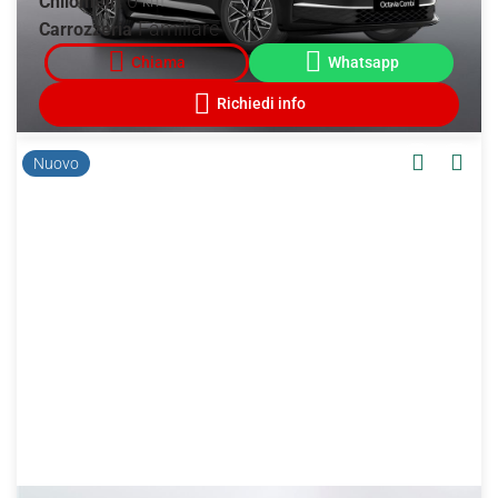
0
Chilometri
km
Familiare
Carrozzeria
Nuovo