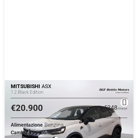
MITSUBISHI
ASX
1.2 Black Edition
€20.900
€348
/mese
Benzina
Alimentazione
Manuale
Cambio