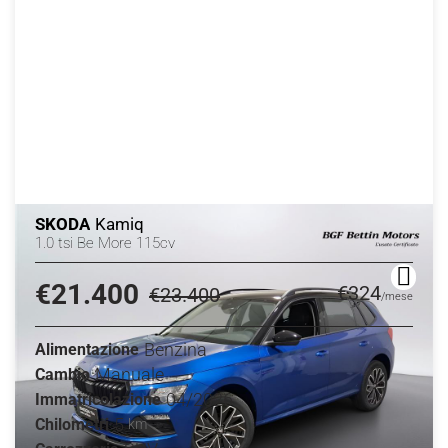
SKODA
Kamiq
1.0 tsi Be More 115cv
€21.400
€324
€23.400
/mese
Benzina
Alimentazione
Manuale
Cambio
04/2026
Immatricolazione
5
Chilometri
km