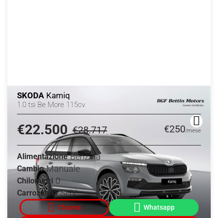
SKODA
Kamiq
1.0 tsi Be More 115cv
€22.500
€250
€28.717
/mese
Benzina
Alimentazione
Manuale
Cambio
0
Chilometri
km
SUV
Carrozzeria