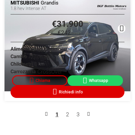
MITSUBISHI
Grandis
1.8 hev Intense AT
€31.900
€242
/mese
Ibrido benzina
Alimentazione
Automatico
Cambio
0
Chilometri
km
CrossOver
Carrozzeria
1
2
3