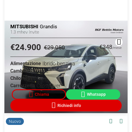
MITSUBISHI
Grandis
1.3 mhev Invite
€24.900
€348
€29.050
/mese
Ibrido benzina
Alimentazione
Manuale
Cambio
0
Chilometri
km
CrossOver
Carrozzeria
Nuovo