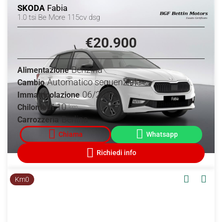
SKODA
Fabia
1.0 tsi Be More 115cv dsg
€20.900
Benzina
Alimentazione
Automatico sequenziale
Cambio
06/2026
Immatricolazione
10
Chilometri
km
Berlina
Carrozzeria
Km0