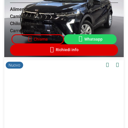
GPL
Alimentazione
Manuale
Cambio
0
Chilometri
km
CrossOver
Carrozzeria
Nuovo